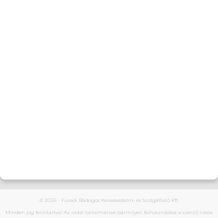
Impresszum
Elérhetőségeink
furedibadogoskft@gmail.com
+36 30 970 9576
5350 Tiszafüred, Szőlősi út 41.
© 2026 - Füredi Bádogos Kereskedelmi és Szolgáltató Kft.
Minden jog fenntartva! Az oldal tartalmának bármilyen felhasználása a szerző írásos