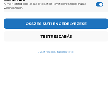
megtartja a színét
A marketing cookie-k a látogatók követésére szolgálnak a
webhelyeken.
nem repedezik
nincs hulladék, gyártási hossz
megrendelés alapján, cm-es
pontossággal
függőlegesen és vízszintesen is
felszerelhető
Adatkezelési tájékoztató
Fontosabb híreink
Adatkezelési tájékoztató