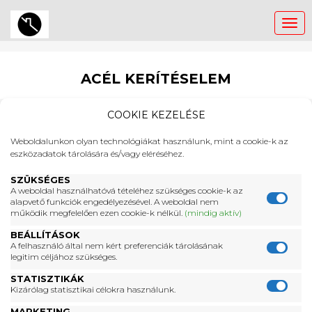
Tog
nav
ACÉL KERÍTÉSELEM
COOKIE KEZELÉSE
Dekoratív kerítéselemekkel gyorsan és
Weboldalunkon olyan technológiákat használunk, mint a cookie-k az
időtállóan teszi szebbé kerítésének
eszközadatok tárolására és/vagy eléréséhez.
megjelenését. Az acél kerítéselemek
többféle színben, mintában rendelhető.
SZÜKSÉGES
A weboldal használhatóvá tételéhez szükséges cookie-k az
alapvető funkciók engedélyezésével. A weboldal nem
működik megfelelően ezen cookie-k nélkül.
(mindig aktív)
BEÁLLÍTÁSOK
Fahatású acél kerítéselemek előnye:
A felhasználó által nem kért preferenciák tárolásának
legitim céljához szükséges.
többféle szín- és formaválaszték
STATISZTIKÁK
Kizárólag statisztikai célokra használunk.
nem kell festeni, mert hosszú időn át
MARKETING